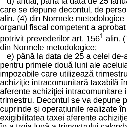
d)
anual, până la data de 25 ianua
care se depune decontul, de persoa
alin. (4) din Normele metodologice
organul fiscal competent a aprobat 
1
potrivit prevederilor art. 156
alin. (
din Normele metodologice;
e)
până la data de 25 a celei de-a 
pentru primele două luni ale acelui
impozabile care utilizează trimestr
achiziţie intracomunitară taxabilă î
aferente achiziţiei intracomunitare 
trimestru. Decontul se va depune pe
cuprinde şi operaţiunile realizate în
exigibilitatea taxei aferente achiziţ
în a treia lună a trimestrului calend