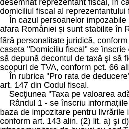
desemnat reprezentant fiscal, în cas
domiciliul fiscal al reprezentantului 
În cazul persoanelor impozabile c
afara României şi sunt stabilite în
fără personalitate juridică, conform
caseta "Domiciliu fiscal" se înscrie 
să depună decontul de taxă şi să fie
scopuri de TVA, conform pct. 66 al
În rubrica "Pro rata de deducere"
art. 147 din Codul fiscal.
Secţiunea "Taxa pe valoarea adă
Rândul 1 - se înscriu informaţiile
baza de impozitare pentru livrările 
conform art. 143 alin. (2) lit. a) şi d