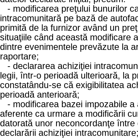
-
modificarea preţului bunurilor ca
intracomunitară pe bază de autofactur
primită de la furnizor având un pre
situaţiile când această modificare a
dintre evenimentele prevăzute la ar
raportare;
-
declararea achiziţiei intracomuni
legii, într-o perioadă ulterioară, la p
constatându-se că exigibilitatea ach
perioadă anterioară;
-
modificarea bazei impozabile a ac
aferente ca urmare a modificării curs
datorată unor neconcordanţe între dat
declarării achiziţiei intracomunitare