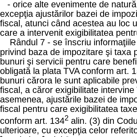
-
orice alte evenimente de natură s
excepţia ajustărilor bazei de impoz
fiscal, atunci când acestea au loc ul
care a intervenit exigibilitatea pent
Rândul 7 - se înscriu informaţiile
privind baza de impozitare şi taxa 
bunuri şi servicii pentru care bene
obligată la plata TVA conform art. 15
bunuri cărora le sunt aplicabile prev
fiscal, a căror exigibilitate intervi
asemenea, ajustările bazei de impo
fiscal pentru care exigibilitatea tax
2
conform art. 134
alin. (3) din Codu
ulterioare, cu excepţia celor referit