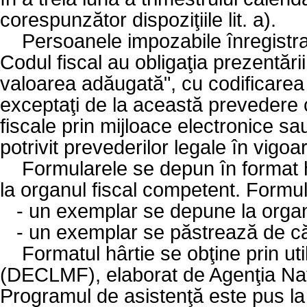
corespunzător dispoziţiile lit. a).
Persoanele impozabile înregistra
Codul fiscal au obligaţia prezentări
valoarea adăugată", cu codificarea 
exceptaţi de la această prevedere c
fiscale prin mijloace electronice sa
potrivit prevederilor legale în vigoa
Formularele se depun în format hâ
la organul fiscal competent. Formu
-
un exemplar se depune la organ
-
un exemplar se păstrează de cătr
Formatul hârtie se obţine prin ut
(DECLMF), elaborat de Agenţia Naţ
Programul de asistenţă este pus la d