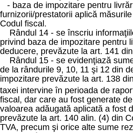
-
baza de impozitare pentru livrări
furnizorii/prestatorii aplică măsuril
Codul fiscal.
Rândul 14 - se înscriu informaţiil
privind baza de impozitare pentru li
deducere, prevăzute la art. 141 din
Rândul 15 - se evidenţiază sumele
de la rândurile 9, 10, 11 şi 12 din d
impozitare prevăzute la art. 138 din
taxei intervine în perioada de rapo
fiscal, dar care au fost generate d
valoarea adăugată aplicată a fost d
prevăzute la art. 140 alin. (4) din C
TVA, precum şi orice alte sume rezu