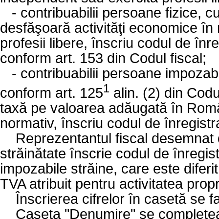
-
contribuabilii persoane fizice, c
desfăşoară activităţi economice în
profesii libere, înscriu codul de înr
conform art. 153 din Codul fiscal;
-
contribuabilii persoane impozabi
1
conform art. 125
alin. (2) din Codu
taxă pe valoarea adăugată în Români
normativ, înscriu codul de înregist
Reprezentantul fiscal desemnat d
străinătate înscrie codul de înregis
impozabile străine, care este diferi
TVA atribuit pentru activitatea prop
Înscrierea cifrelor în casetă se f
Caseta "Denumire" se completeaz