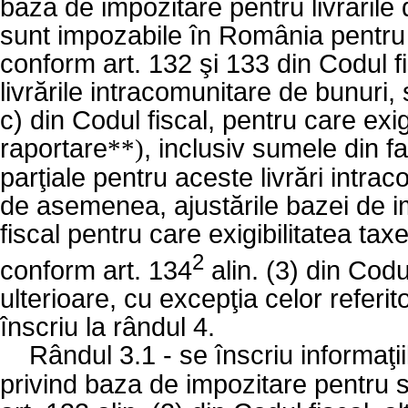
baza de impozitare pentru livrările 
sunt impozabile în România pentru că 
conform art. 132 şi 133 din Codul f
livrările intracomunitare de bunuri, s
c) din Codul fiscal, pentru care exig
raportare
, inclusiv sumele din f
**)
parţiale pentru aceste livrări intrac
de asemenea, ajustările bazei de i
fiscal pentru care exigibilitatea tax
2
conform art. 134
alin. (3) din Codu
ulterioare, cu excepţia celor referit
înscriu la rândul 4.
Rândul 3.1 - se înscriu informaţii
privind baza de impozitare pentru s