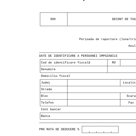
┌──────────────┬─────────────────────────────────────
│              │                                     
│     300      │                        DECONT DE TAX