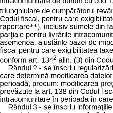
intracomunitare de bunuri cu cod T,
triunghiulare de cumpărătorul revân
Codul fiscal, pentru care exigibilita
raportare
, inclusiv sumele din f
**)
parţiale pentru livrările intracomuni
asemenea, ajustările bazei de impo
fiscal pentru care exigibilitatea tax
2
conform art. 134
alin. (3) din Codul
Rândul 2 - se înscriu regularizăr
care determină modificarea datelor 
perioadă, precum: modificarea preţu
prevăzute la art. 138 din Codul fisc
intracomunitare în perioada în care i
Rândul 3 - se înscriu informaţiile