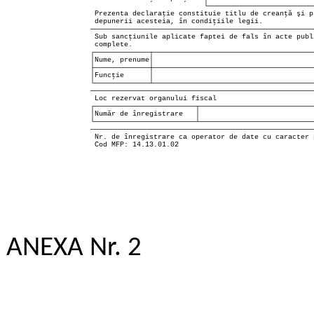
                           └──────────────────────────
 Prezenta declaraţie constituie titlu de creanţă şi p
 depunerii acesteia, în condiţiile legii.

─────────────────────────────────────────────────────
 Sub sancţiunile aplicate faptei de fals în acte publ
 complete.

┌─────────────┬──────────────────────────────────────
│Nume, prenume│                                      
├─────────────┼──────────────────────────────────────
│Funcţie      │                                      
└─────────────┴──────────────────────────────────────
─────────────────────────────────────────────────────
 Loc rezervat organului fiscal

┌────────────────────────┬───────────────────────────
│Număr de înregistrare   │                           
└────────────────────────┴───────────────────────────
─────────────────────────────────────────────────────
 Nr. de înregistrare ca operator de date cu caracter p
 Cod MFP: 14.13.01.02

ANEXA
Nr. 2