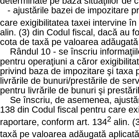
determinate pe baza situaţiilor de c
-
ajustările bazei de impozitare pr
care exigibilitatea taxei intervine 
alin. (3) din Codul fiscal, dacă au 
cota de taxă pe valoarea adăugată
Rândul 10 - se înscriu informaţiil
pentru operaţiuni a căror exigibilita
privind baza de impozitare şi taxa
livrările de bunuri/prestările de ser
pentru livrările de bunuri şi prestări
Se înscriu, de asemenea, ajustări
138 din Codul fiscal pentru care exi
2
raportare, conform art. 134
alin. (
taxă pe valoarea adăugată aplicată e