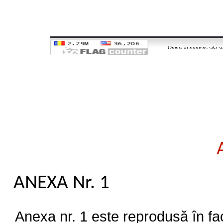
Omnia in numeris sita su
ANEXA
Nr. 1
A
nexa nr. 1 este reprodusă în fac