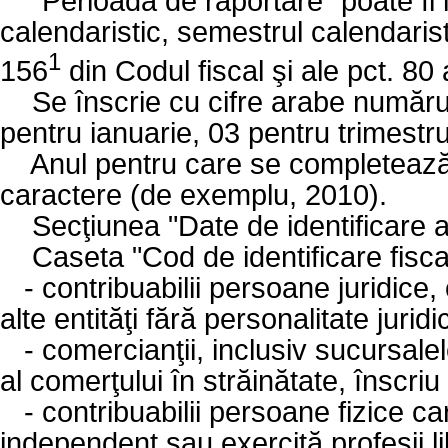
"Perioada de raportare" poate fi l
calendaristic, semestrul calendaristi
1
156
din Codul fiscal şi ale pct. 80
Se înscrie cu cifre arabe număru
pentru ianuarie, 03 pentru trimestru
Anul pentru care se completează d
caractere (de exemplu, 2010).
Secţiunea "Date de identificare 
Caseta "Cod de identificare fisca
-
contribuabilii persoane juridice,
alte entităţi fără personalitate jurid
-
comercianţii, inclusiv sucursalel
al comerţului în străinătate, înscriu
-
contribuabilii persoane fizice c
independent sau exercită profesii li