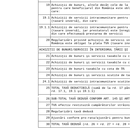
├──────┼─────────────────────────────────────────────
│    27│TVA efectiv restituită cumpărătorilor străini
├──────┼─────────────────────────────────────────────
│    28│Regularizări taxă dedusă                     
├──────┼─────────────────────────────────────────────
│    29│Ajustări conform pro-rata/ajustări pentru bun
├──────┼─────────────────────────────────────────────
│    30│TOTAL TAXĂ DEDUSĂ (rd. 26 + rd. 27 + rd. 28 +
└──────┴─────────────────────────────────────────────