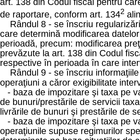
art. 138 din Codul fiscal pentru care
2
de raportare, conform art. 134
alin
Rândul 8 - se înscriu regularizăr
care determină modificarea datelor 
perioadă, precum: modificarea preţu
prevăzute la art. 138 din Codul fisc
respective în perioada în care interv
Rândul 9 - se înscriu informaţiile
operaţiuni a căror exigibilitate inte
-
baza de impozitare şi taxa pe va
de bunuri/prestările de servicii tax
livrările de bunuri şi prestările de se
-
baza de impozitare şi taxa pe v
operaţiunile supuse regimurilor sp