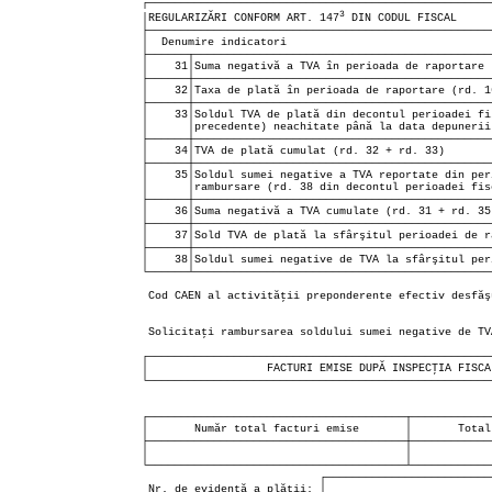
┌────────────────────────────────────────────────────
3
│REGULARIZĂRI CONFORM ART. 147
 DIN CODUL FISCAL     
├────────────────────────────────────────────────────
│  Denumire indicatori                               
├──────┬─────────────────────────────────────────────
│    31│Suma negativă a TVA în perioada de raportare 
├──────┼─────────────────────────────────────────────
│    32│Taxa de plată în perioada de raportare (rd. 1
├──────┼─────────────────────────────────────────────
│    33│Soldul TVA de plată din decontul perioadei fi
│      │precedente) neachitate până la data depunerii
├──────┼─────────────────────────────────────────────
│    34│TVA de plată cumulat (rd. 32 + rd. 33)       
├──────┼─────────────────────────────────────────────
│    35│Soldul sumei negative a TVA reportate din per
│      │rambursare (rd. 38 din decontul perioadei fis
├──────┼─────────────────────────────────────────────
│    36│Suma negativă a TVA cumulate (rd. 31 + rd. 35
├──────┼─────────────────────────────────────────────
│    37│Sold TVA de plată la sfârşitul perioadei de r
├──────┼─────────────────────────────────────────────
│    38│Soldul sumei negative de TVA la sfârşitul per
└──────┴─────────────────────────────────────────────
                                                     
 Cod CAEN al activităţii preponderente efectiv desfăş
                                                     
 Solicitaţi rambursarea soldului sumei negative de TV
┌────────────────────────────────────────────────────
│                  FACTURI EMISE DUPĂ INSPECŢIA FISCA
└────────────────────────────────────────────────────
                                                     
┌───────────────────────────────────────┬────────────
│       Număr total facturi emise       │       Total
├───────────────────────────────────────┼────────────
│                                       │            
└───────────────────────────────────────┴────────────
                           ┌──────────────────────────
 Nr. de evidenţă a plăţii: │                          