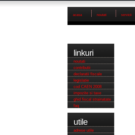
acasa
noutati
servicii
linkuri
noutati
contributii
declaratii fiscale
legislatie
cod CAEN 2008
impozite si taxe
ghid fiscal strainatate
faq
utile
adrese utile