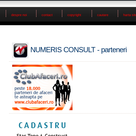
despre noi
contact
copyright
cautare
harta sit
NUMERIS CONSULT - parteneri