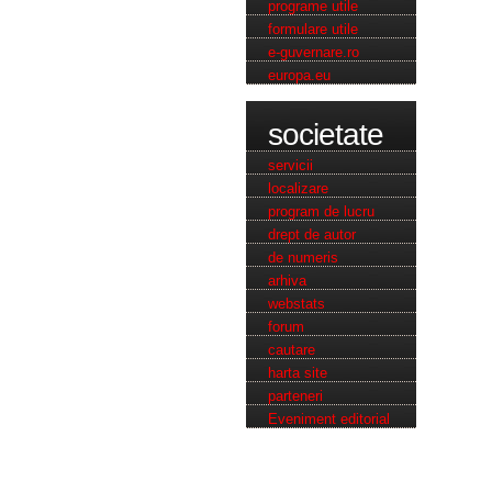
programe utile
formulare utile
e-guvernare.ro
europa.eu
societate
servicii
loca
lizar
e
program de lucru
drept de autor
de numeris
arhiva
webstats
forum
cautare
harta site
parteneri
Eveniment editorial